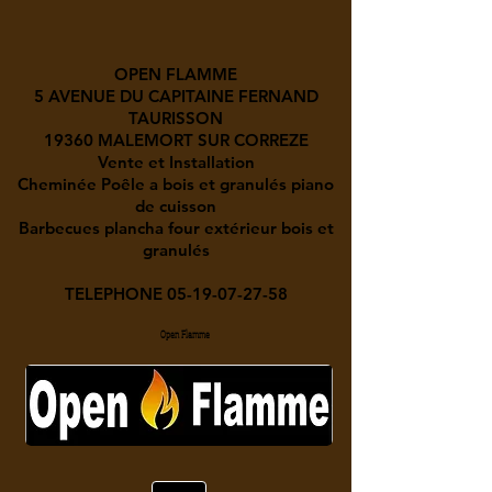
OPEN FLAMME
5 AVENUE DU CAPITAINE FERNAND
TAURISSON
19360 MALEMORT SUR CORREZE
Vente et Installation
Cheminée Poêle a bois et granulés piano
de cuisson
Barbecues plancha four extérieur bois et
granulés
TELEPHONE
05-19-07-27-58
Open Flamme