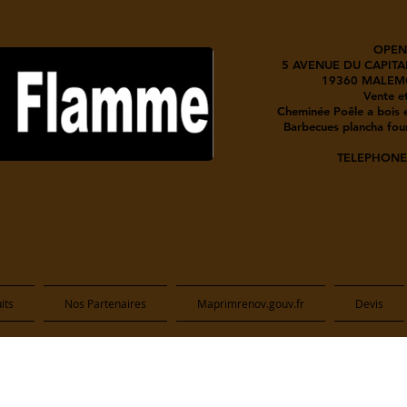
OPEN
5 AVENUE DU CAPITA
19360 MALEM
Vente et
Cheminée Poêle a bois e
Barbecues plancha four
TELEPHONE 
its
Nos Partenaires
Maprimrenov.gouv.fr
Devis