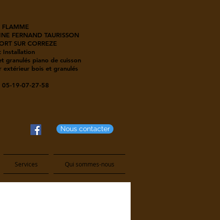
 FLAMME
INE FERNAND TAURISSON
ORT SUR CORREZE
 Installation
t granulés piano de cuisson
 extérieur bois et granulés
05-19-07-27-58
Nous contacter
Services
Qui sommes-nous