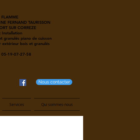
 FLAMME
INE FERNAND TAURISSON
ORT SUR CORREZE
 Installation
t granulés piano de cuisson
 extérieur bois et granulés
05-19-07-27-58
Nous contacter
Services
Qui sommes-nous