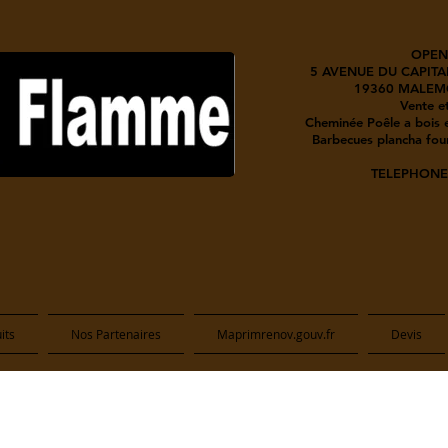
OPEN
5 AVENUE DU CAPITA
19360 MALEM
Vente et
Cheminée Poêle a bois e
Barbecues plancha four
TELEPHONE 
its
Nos Partenaires
Maprimrenov.gouv.fr
Devis