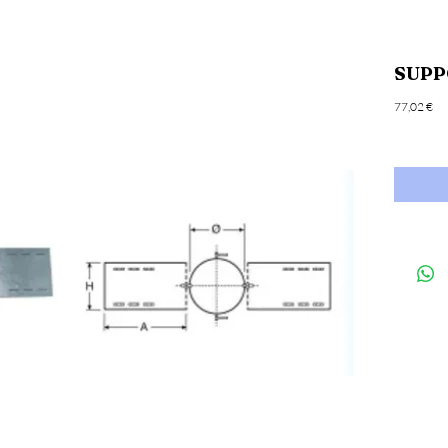
SUPP
Pri
77,02 €