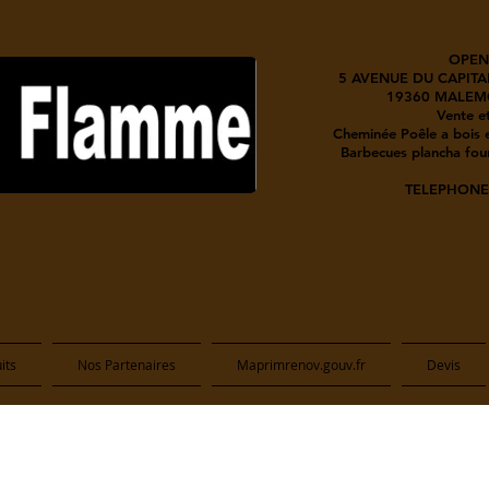
OPEN
5 AVENUE DU CAPITA
19360 MALEM
Vente et
Cheminée Poêle a bois e
Barbecues plancha four
TELEPHONE 
its
Nos Partenaires
Maprimrenov.gouv.fr
Devis