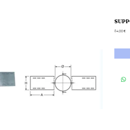
SUPP
Pri
84,00 €