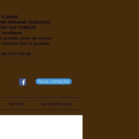
 FLAMME
INE FERNAND TAURISSON
ORT SUR CORREZE
 Installation
t granulés piano de cuisson
 extérieur bois et granulés
05-19-07-27-58
Nous contacter
Services
Qui sommes-nous