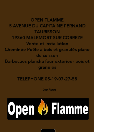
OPEN FLAMME
5 AVENUE DU CAPITAINE FERNAND
TAURISSON
19360 MALEMORT SUR CORREZE
Vente et Installation
Cheminée Poêle a bois et granulés piano
de cuisson
Barbecues plancha four extérieur bois et
granulés
TELEPHONE
05-19-07-27-58
Open Flamme